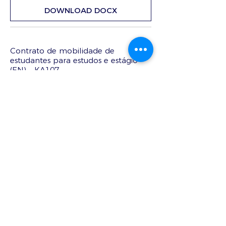
DOWNLOAD DOCX
Contrato de mobilidade de
estudantes para estudos e estágio
(EN) – KA107
DOWNLOAD DOCX
Mandato (EN)
DOWNLOAD DOCX
Modelo de contratos beneficiário-
participante | KA102 e KA116