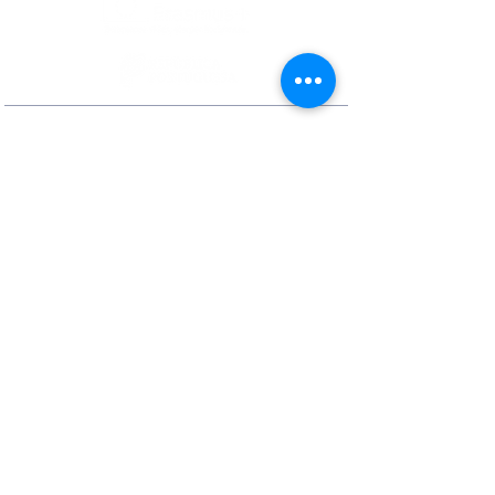
Contactos
Rua Ivone Silva, N.º 6, 1.º Dto. –
1050-124
Lisboa – Portugal
Tel:
+351 210 101 900
Fax:
+351 210 101 910
E-mail Agência:
agencianacional@erasmusmais.pt
E-mail Reclamações:
reclamacoes@erasmusmais.pt
Redes Sociais