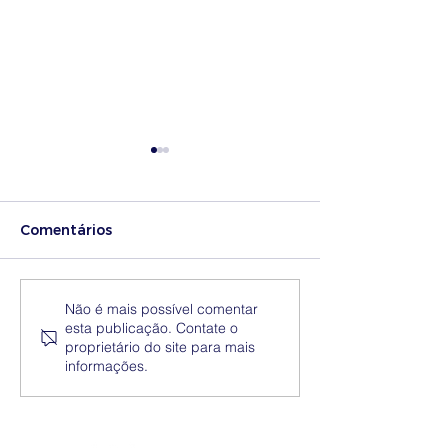
Comentários
Medidas excecionais
Dia Nacional 
Não é mais possível comentar
esta publicação. Contate o
de ação social no
Internacional 
proprietário do site para mais
Ensino Superior |
Eliminação da
informações.
Ucrânia
Discriminação