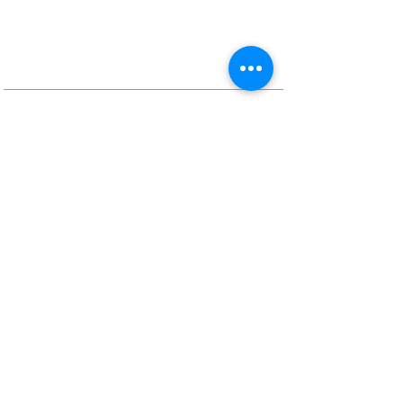
Contactos
Rua Ivone Silva, N.º 6, 1.º Dto. –
1050-124
Lisboa – Portugal
Tel:
+351 210 101 900
Fax:
+351 210 101 910
E-mail Agência:
agencianacional@erasmusmais.pt
E-mail Reclamações:
reclamacoes@erasmusmais.pt
Redes Sociais