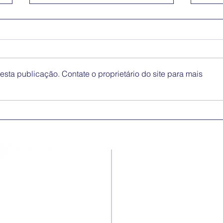
sta publicação. Contate o proprietário do site para mais
Medidas excecionais de
Dia 
ação social no Ensino
Inte
Superior | Ucrânia
Eli
Disc
Contactos
Rua Ivone Silva, N.º 6, 1.º
Dto. – 1050-124 Lisboa –
Portugal
Tel: +351 210 101 900