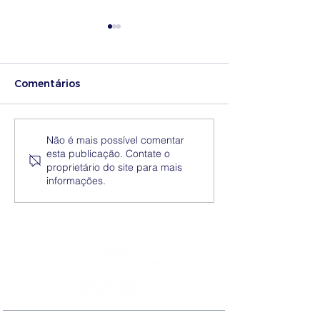
Comentários
Medidas excecionais
Dia Nacional 
Não é mais possível comentar
esta publicação. Contate o
de ação social no
Internacional 
proprietário do site para mais
Ensino Superior |
Eliminação da
informações.
Ucrânia
Discriminação