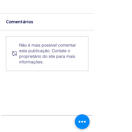
Comentários
Medidas excecionais
Dia Nacional 
Não é mais possível comentar
esta publicação. Contate o
de ação social no
Internacional 
proprietário do site para mais
Ensino Superior |
Eliminação da
informações.
Ucrânia
Discriminação
Contactos