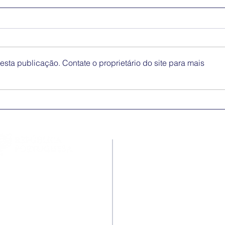
sta publicação. Contate o proprietário do site para mais
Medidas excecionais de
Dia 
ação social no Ensino
Inte
Superior | Ucrânia
Eli
Disc
Contactos
Rua Ivone Silva, N.º 6, 1.º
Dto. – 1050-124 Lisboa –
Portugal
Tel: +351 210 101 900
Fax: +351 210 101 910