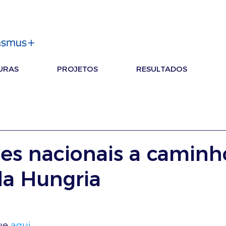
URAS
PROJETOS
RESULTADOS
s nacionais a caminh
da Hungria
ue 
aqui
. 