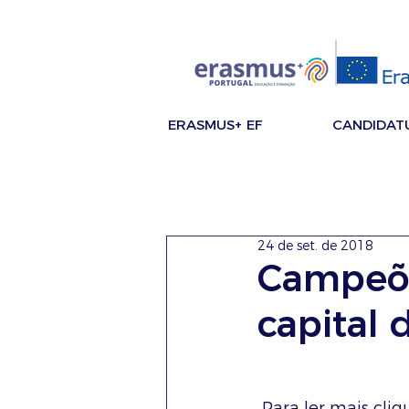
ERASMUS+ EF
CANDIDAT
24 de set. de 2018
Campeõe
capital 
 Para ler mais cliq