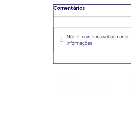
Comentários
Não é mais possível comentar e
informações.
Conferência Erasmus+
App
O Erasmus+ é o programa da Comissão