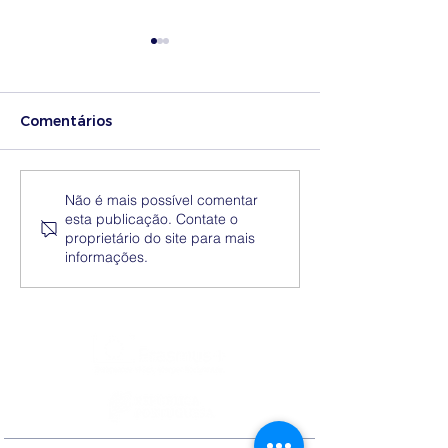
Comentários
Medidas excecionais
Dia Nacional 
Não é mais possível comentar
esta publicação. Contate o
de ação social no
Internacional 
proprietário do site para mais
Ensino Superior |
Eliminação da
informações.
Ucrânia
Discriminação