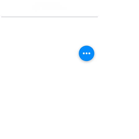
Contactos
Rua Ivone Silva, N.º 6, 1.º Dto. –
1050-124
Lisboa – Portugal
Tel:
+351 210 101 900
Fax:
+351 210 101 910
E-mail Agência:
agencianacional@erasmusmais.pt
E-mail Reclamações:
reclamacoes@erasmusmais.pt
Redes Sociais
O Erasmus+ é o programa da Comissão