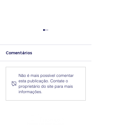
Comentários
Medidas excecionais
Dia Nacional 
Não é mais possível comentar
esta publicação. Contate o
de ação social no
Internacional 
proprietário do site para mais
Ensino Superior |
Eliminação da
informações.
Ucrânia
Discriminação