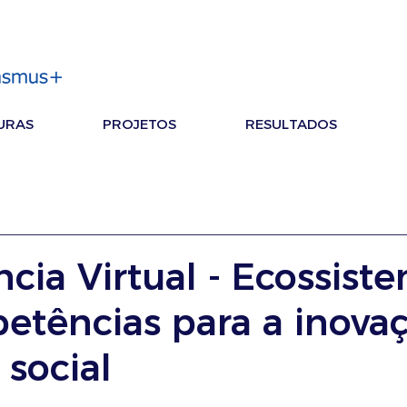
URAS
PROJETOS
RESULTADOS
cia Virtual - Ecossist
etências para a inova
 social