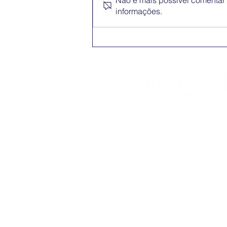
Não é mais possível comentar e
informações.
Conferência Erasmus+
App
O Erasmus+ é o programa da Comissão
Europeia nos domínios da Educação,
Formação, Juventude e do Desporto
(2021-2027).
POLÍTICA DE PRIVACIDADE