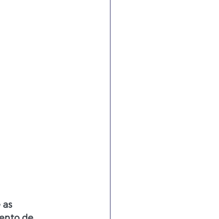
 as 
ento de 