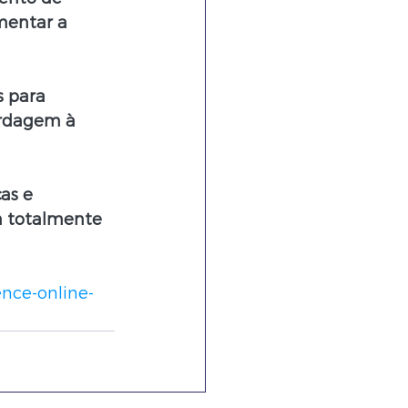
mentar a 
 para 
ordagem à 
as e 
m totalmente 
ence-online-