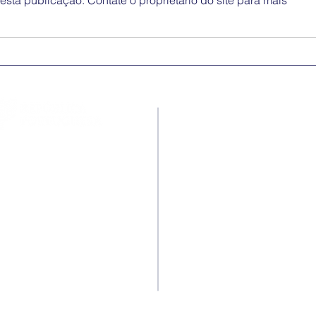
sta publicação. Contate o proprietário do site para mais
Medidas excecionais de
Dia 
ação social no Ensino
Inte
Superior | Ucrânia
Eli
Disc
Contactos
Rua Ivone Silva, N.º 6, 1.º
Dto. – 1050-124 Lisboa –
Portugal
Tel: +351 210 101 900
Fax: +351 210 101 910
E-mail Agência:
agencianacional@erasmusmais.
E-mail Reclamações:
reclamacoes@erasmusmais.pt