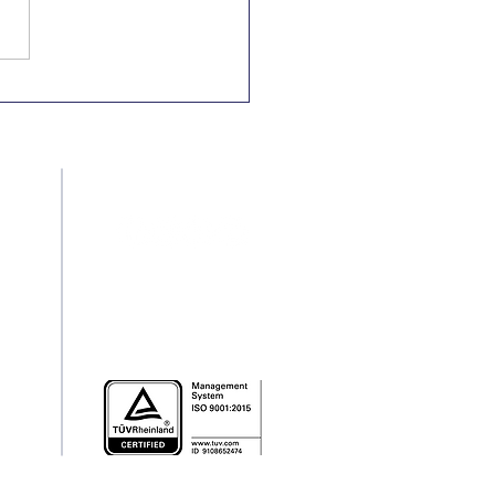
Nacional e
rnacional pela
minação da
riminação Racial
Redes Sociais
pt