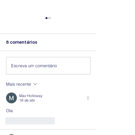
8 comentários
Escreva um comentário
Medidas excecionais
Ofertas de
de ação social no
Recrutamento
Ensino Superior |
Mobilidade
Mais recente
Ucrânia
Max Holloway
16 de abr.
Ola
Curtir
Responder