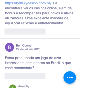
https://betfurycasino.com.br/
 Lá 
encontrará vários casinos online, além de 
bónus e recompensas para novos e ativos 
utilizadores. Uma excelente maneira de 
equilibrar reflexão e entretenimento!
Curtir
Responder
Ben Conner
29 de jul. de 2025
Estou procurando um jogo de azar 
interessante com acesso ao Brasil, o que 
você recomenda?
Curtir
Responder
Anatoliy
29 de jul. de 2025
Respondendo a
Ben Conner
Se estiver procurando por algo 
divertido e simples, este é o jogo para 