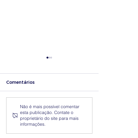
Comentários
Medidas excecionais
Dia Nacional 
Não é mais possível comentar
esta publicação. Contate o
de ação social no
Internacional 
proprietário do site para mais
Ensino Superior |
Eliminação da
informações.
Ucrânia
Discriminação