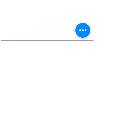
Contactos
Rua Ivone Silva, N.º 6, 1.º Dto. –
1050-124
Lisboa – Portugal
Tel:
+351 210 101 900
Fax:
+351 210 101 910
E-mail Agência:
agencianacional@erasmusmais.pt
E-mail Reclamações:
reclamacoes@erasmusmais.pt
Redes Sociais