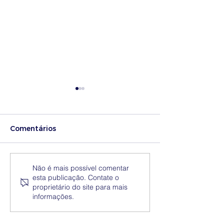
Comentários
Medidas excecionais
Dia Nacional 
Não é mais possível comentar
esta publicação. Contate o
de ação social no
Internacional 
proprietário do site para mais
Ensino Superior |
Eliminação da
informações.
Ucrânia
Discriminação