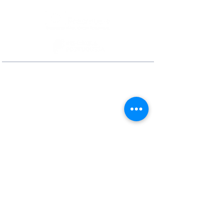
Contactos
Rua Ivone Silva, N.º 6, 1.º Dto. –
1050-124
Lisboa – Portugal
Tel:
+351 210 101 900
Fax:
+351 210 101 910
E-mail Agência:
agencianacional@erasmusmais.pt
E-mail Reclamações:
reclamacoes@erasmusmais.pt
Redes Sociais