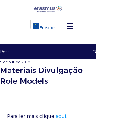
Post
9 de out. de 2018
Materiais Divulgação
Role Models
 Para ler mais clique 
aqui
. 