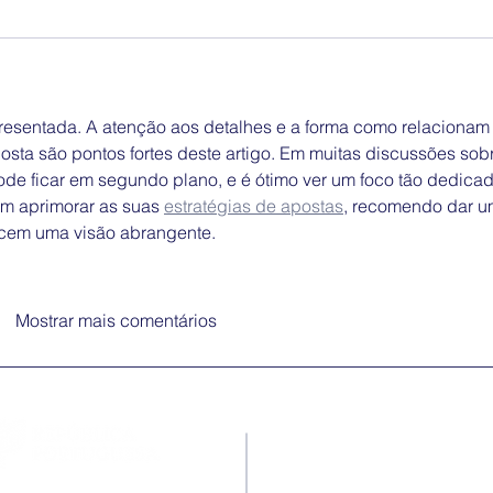
resentada. A atenção aos detalhes e a forma como relacionam 
ta são pontos fortes deste artigo. Em muitas discussões sob
pode ficar em segundo plano, e é ótimo ver um foco tão dedicad
m aprimorar as suas 
estratégias de apostas
, recomendo dar u
ecem uma visão abrangente.
Mostrar mais comentários
Contactos
Rua Ivone Silva, N.º 6, 1.º