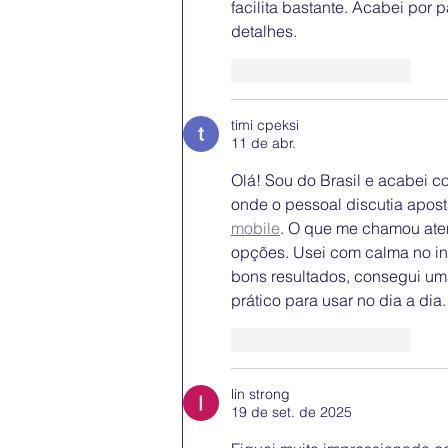
facilita bastante. Acabei por
detalhes.
Curtir
Responder
timi cpeksi
11 de abr.
Olá! Sou do Brasil e acabei 
onde o pessoal discutia aposta
mobile
. O que me chamou aten
opções. Usei com calma no in
bons resultados, consegui uma
prático para usar no dia a dia.
Curtir
Responder
lin strong
19 de set. de 2025