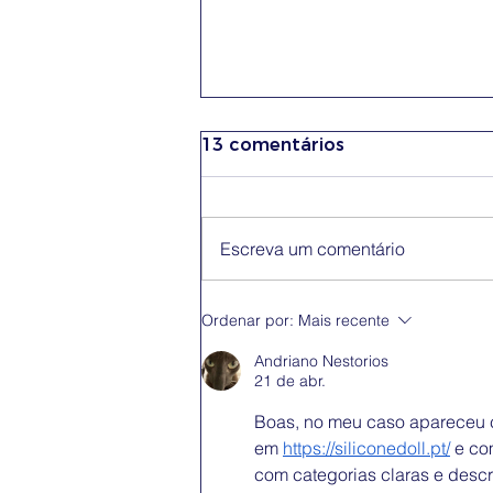
13 comentários
Escreva um comentário
Conferência Erasmus+
Ordenar por:
Mais recente
App
Andriano Nestorios
21 de abr.
Boas, no meu caso apareceu c
em 
https://siliconedoll.pt/
 e co
com categorias claras e desc