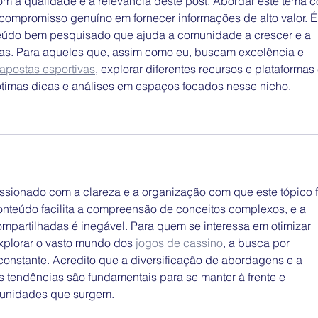
m a qualidade e a relevância deste post. Abordar este tema 
compromisso genuíno em fornecer informações de alto valor. É
teúdo bem pesquisado que ajuda a comunidade a crescer e a 
as. Para aqueles que, assim como eu, buscam excelência e 
apostas esportivas
, explorar diferentes recursos e plataformas 
ótimas dicas e análises em espaços focados nesse nicho.
ssionado com a clareza e a organização com que este tópico f
onteúdo facilita a compreensão de conceitos complexos, e a 
mpartilhadas é inegável. Para quem se interessa em otimizar 
explorar o vasto mundo dos 
jogos de cassino
, a busca por 
constante. Acredito que a diversificação de abordagens e a 
s tendências são fundamentais para se manter à frente e 
tunidades que surgem.