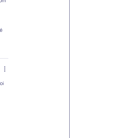
com 
 
é 
oi 