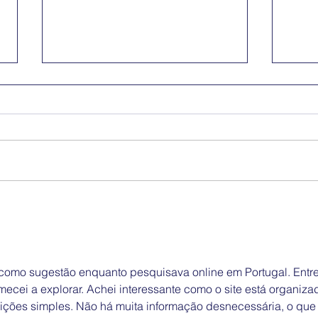
Dia Nacional e
Ofe
Internacional pela
| Mo
Eliminação da
Discriminação Racial
omo sugestão enquanto pesquisava online em Portugal. Entre
mecei a explorar. Achei interessante como o site está organizad
rições simples. Não há muita informação desnecessária, o que