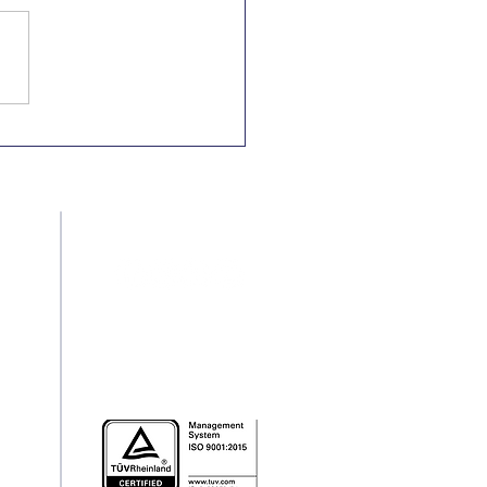
Nacional e
rnacional pela
minação da
riminação Racial
Redes Sociais
pt