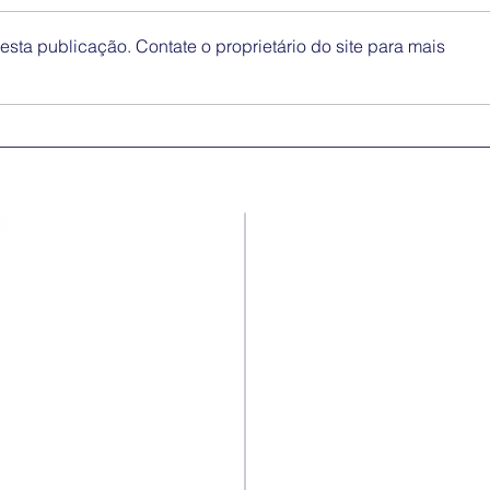
sta publicação. Contate o proprietário do site para mais
Medidas excecionais de
Dia 
ação social no Ensino
Inte
Superior | Ucrânia
Eli
Disc
Contactos
Rua Ivone Silva, N.º 6, 1.º
Dto. – 1050-124 Lisboa –
Portugal
Tel: +351 210 101 900
Fax: +351 210 101 910
E-mail Agência:
agencianacional@erasmusmais.
E-mail Reclamações: