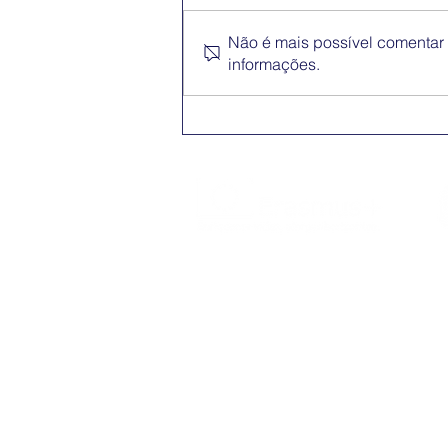
Não é mais possível comentar e
informações.
Conferência Erasmus+
App
O Erasmus+ é o programa da Comissão
Europeia nos domínios da Educação,
Formação, Juventude e do Desporto
(2021-2027).