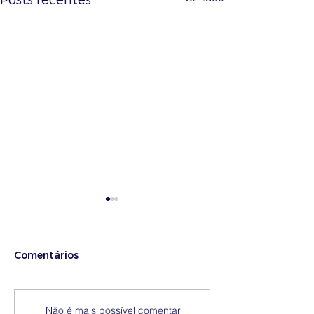
Comentários
Medidas excecionais
Dia Nacional 
Não é mais possível comentar