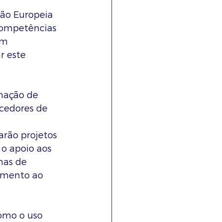
são Europeia 
competências 
em 
r este 
mação de 
ecedores de 
arão projetos 
 o apoio aos 
mas de 
imento ao 
omo o uso 