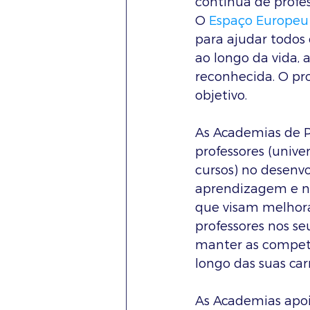
contínua de profes
O 
Espaço Europeu
para ajudar todos
ao longo da vida, 
reconhecida. O pr
objetivo.
As Academias de P
professores (unive
cursos) no desenv
aprendizagem e no 
que visam melhorar
professores nos se
manter as competê
longo das suas carr
As Academias apoi