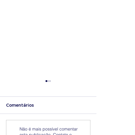
Comentários
Medidas excecionais
Dia Nacional 
Não é mais possível comentar
esta publicação. Contate o