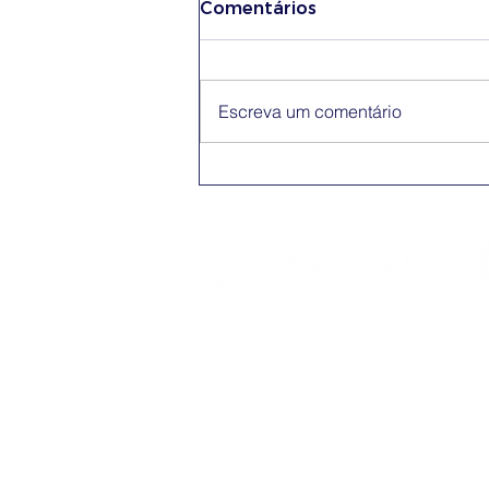
Comentários
Escreva um comentário
Conferência Erasmus+
App
O Erasmus+ é o programa da Comissão
Europeia nos domínios da Educação,
Formação, Juventude e do Desporto
(2021-2027).