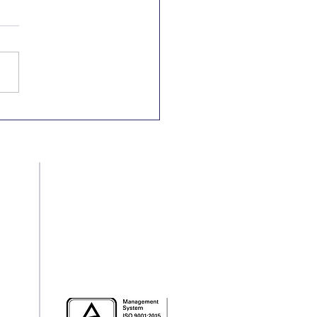
Nacional e
rnacional pela
minação da
riminação Racial
Redes Sociais