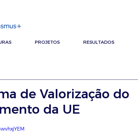
URAS
PROJETOS
RESULTADOS
rma de Valorização do
mento da UE
W6wvhxjYEM