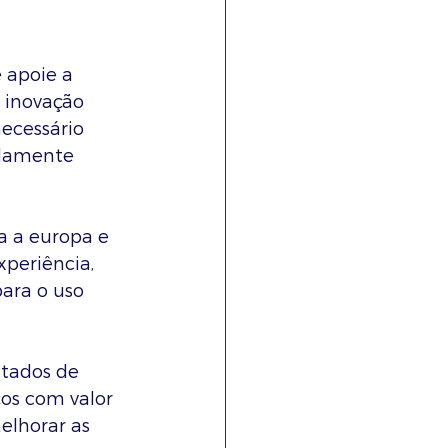
 apoie a 
 inovação 
ecessário 
idamente 
a a europa e 
xperiência, 
ara o uso 
ltados de 
ços com valor 
elhorar as 