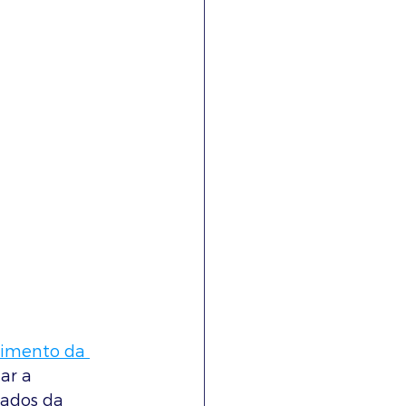
cimento da 
ar a 
tados da 