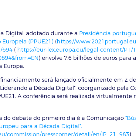
 Digital, adotado durante a 
Presidência portugu
o Europeia (PPUE21)
 (
https://www.2021portugal.e
/694
 ( 
https://eur-lex.europa.eu/legal-content/PT
R0694&from=EN
) envolve 7,6 bilhões de euros para a
na Europa.
financiamento será lançado oficialmente em 2 de 
"Liderando a Década Digital", coorganizado pela C
UE21. A conferência será realizada virtualmente no
a do debate do primeiro dia é a Comunicação 
"Bús
uropeu para a Década Digital".
.eu/commission/presscorner/detail/en/IP_21_983
)