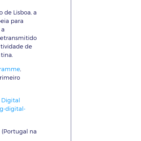
 de Lisboa, a 
eia para 
 a 
retransmitido 
ctividade de 
tina.
ogramme
, 
primeiro 
Digital 
g-digital-
(Portugal na 