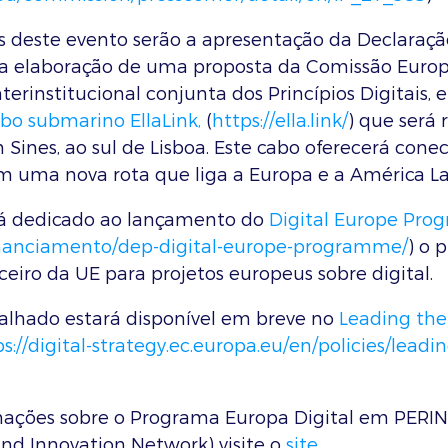
 deste evento serão a apresentação da Declaração
 a elaboração de uma proposta da Comissão Europ
erinstitucional conjunta dos Princípios Digitais, e
bo submarino EllaLink,
 (
https://ella.link/
) que será 
 Sines, ao sul de Lisboa. Este cabo oferecerá cone
m uma nova rota que liga a Europa e a América La
á dedicado ao lançamento do 
Digital Europe Pr
/financiamento/dep-digital-europe-programme/
) o 
eiro da UE para projetos europeus sobre digital.
hado estará disponível em breve no 
Leading the 
s://digital-strategy.ec.europa.eu/en/policies/leadin
mações sobre o Programa Europa Digital em PERIN 
nd Innovation Network) visite o 
site.