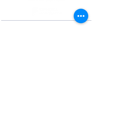
Contactos
Rua Ivone Silva, N.º 6, 1.º Dto. –
1050-124
Lisboa – Portugal
Tel:
+351 210 101 900
Fax:
+351 210 101 910
E-mail Agência:
agencianacional@erasmusmais.pt
E-mail Reclamações:
reclamacoes@erasmusmais.pt
Redes Sociais