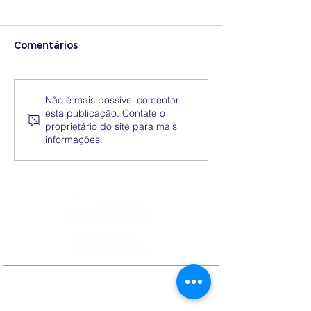
Comentários
Medidas excecionais
Dia Nacional 
Não é mais possível comentar
esta publicação. Contate o
de ação social no
Internacional 
proprietário do site para mais
Ensino Superior |
Eliminação da
informações.
Ucrânia
Discriminação
Contactos