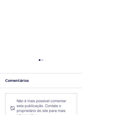
Comentários
Medidas excecionais
Dia Nacional 
Não é mais possível comentar
esta publicação. Contate o
de ação social no
Internacional 
proprietário do site para mais
Ensino Superior |
Eliminação da