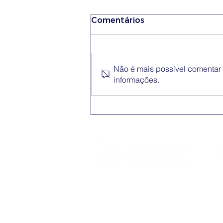
Comentários
Não é mais possível comentar e
informações.
Conferência Erasmus+
App
O Erasmus+ é o programa da Comissão