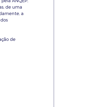
o pela ANQEP, 
as, de uma 
damente, a 
dos 
ação de 