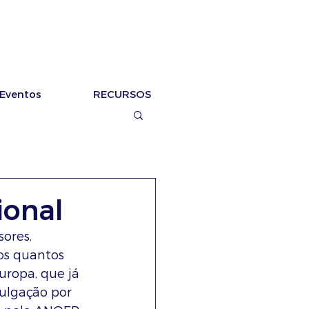
Eventos
RECURSOS
ional
ores, 
os quantos 
ropa, que já 
vulgação por 