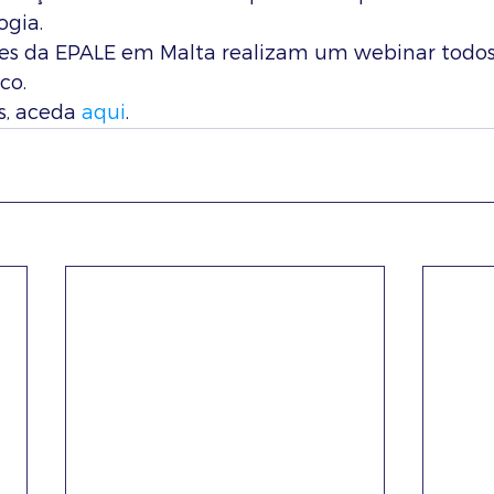
gia. 
s da EPALE em Malta realizam um webinar todos 
co. 
s, aceda 
aqui
. 