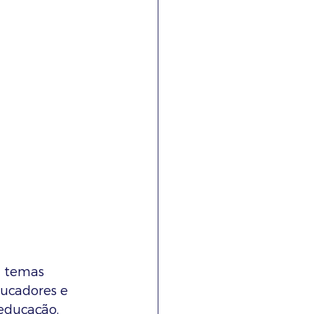
m temas 
ucadores e 
 educação, 