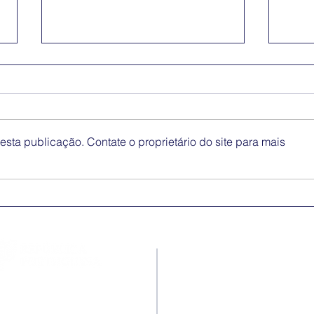
sta publicação. Contate o proprietário do site para mais
Medidas excecionais de
Dia 
ação social no Ensino
Inte
Superior | Ucrânia
Eli
Disc
Contactos
Rua Ivone Silva, N.º 6, 1.º
Dto. – 1050-124 Lisboa –