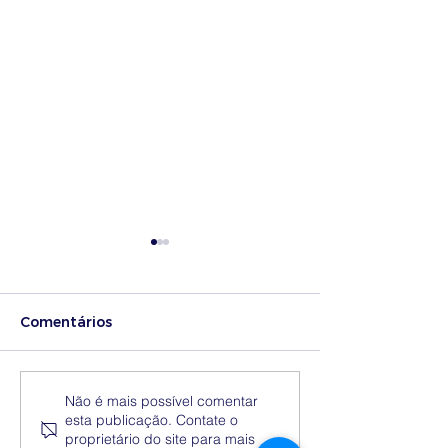
Comentários
Medidas excecionais
Dia Nacional 
Não é mais possível comentar
esta publicação. Contate o
de ação social no
Internacional 
proprietário do site para mais
Ensino Superior |
Eliminação da