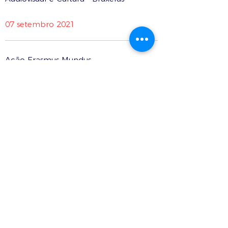
07 setembro 2021
Ação Erasmus Mundus
Agência Executiva de Educação,
Audiovisual e Cultura - Bruxelas
26 maio 2021
Alianças para a inovação
Agência Executiva de Educação,
Audiovisual e Cultura - Bruxelas
07 setembro 2021