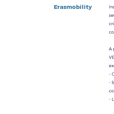
Erasmobility
In
se
cr
co
A 
VE
ex
- 
- 
co
- 