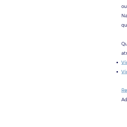
ou
Na
qu
Qu
at
Ví
Ví
Re
Ad