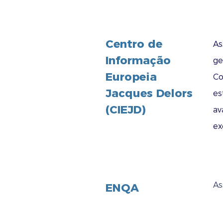
Centro de
As
Informação
ge
Europeia
Co
Jacques Delors
es
(CIEJD)
av
ex
As
ENQA