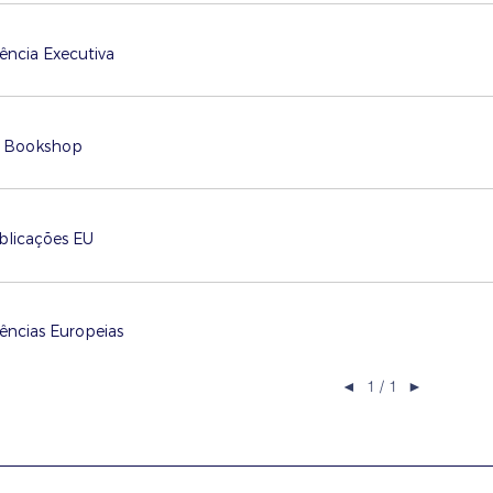
ência Executiva
 Bookshop
blicações EU
ências Europeias
◄
1 / 1
►