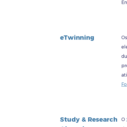
En
eTwinning
Os
el
du
pr
at
Fo
Study & Research
O