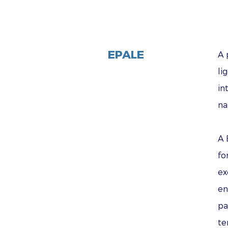
EPALE
A 
li
in
na
A 
fo
ex
en
pa
te