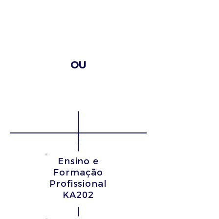
Com organização de
atividades de formação,
ensino ou aprendizagem
OU
Sem organização de
atividades de formação,
ensino ou aprendizagem
Ensino e
Formação
Profissional
KA202