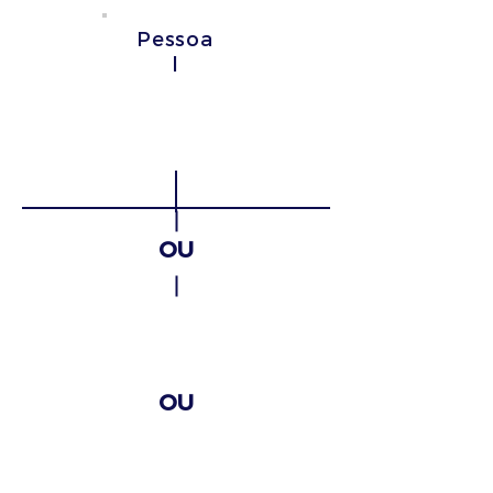
Pessoa
l
Parcerias
Estratégicas
OU
Transetoria
is
OU
Setoriai
s