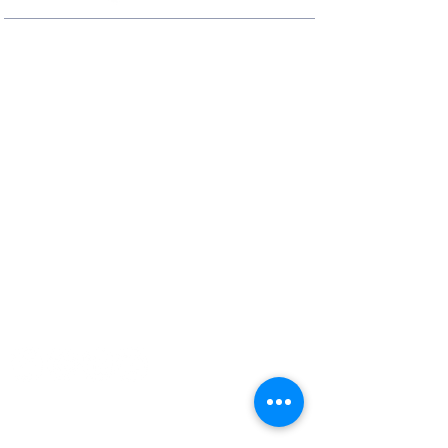
Contactos
Rua Ivone Silva, N.º 6, 1.º Dto. –
1050-124
Lisboa – Portugal
Tel:
+351 210 101 900
Fax:
+351 210 101 910
E-mail Agência:
agencianacional@erasmusmais.pt
E-mail Reclamações:
reclamacoes@erasmusmais.pt
Redes Sociais
O Erasmus+ é o programa da Comissão
Europeia nos domínios da Educação,
Formação, Juventude e do Desporto
(2021-