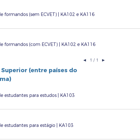
de formandos (sem ECVET) | KA102 e KA116
de formandos (com ECVET) | KA102 e KA116
◄
1 / 1
►
 Superior (entre países do
ama)
e estudantes para estudos | KA103
e estudantes para estágio | KA103