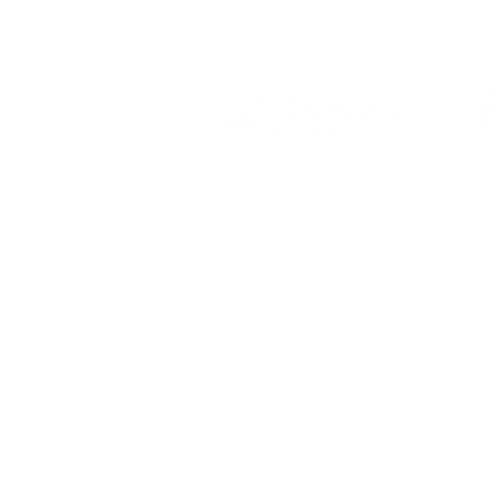
O Erasmus+ é o programa da Comissão
Europeia nos domínios da Educação,
Formação, Juventude e do Desporto
(2021-2027).
POLÍTICA DE PRIVACIDADE