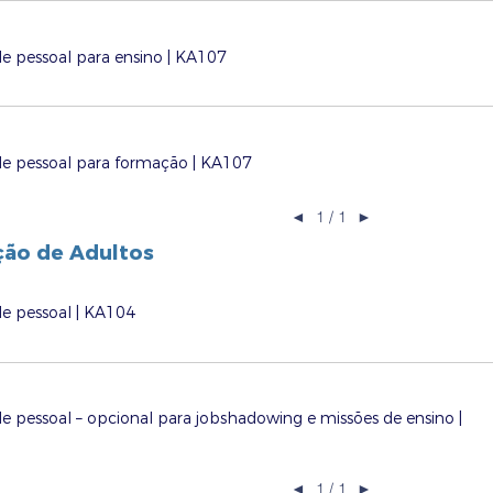
e pessoal para ensino | KA107
de pessoal para formação | KA107
◄
1 / 1
►
ão de Adultos
de pessoal | KA104
e pessoal – opcional para jobshadowing e missões de ensino |
◄
1 / 1
►