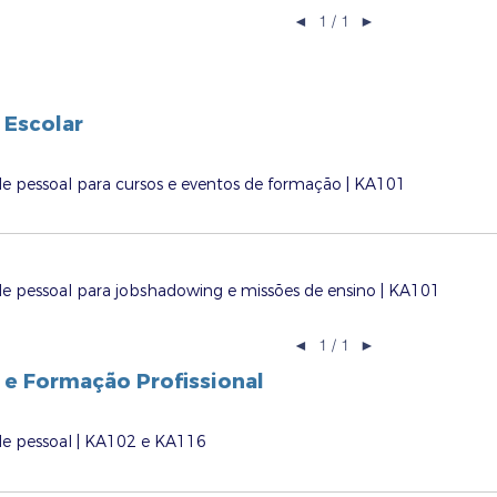
◄
1 / 1
►
 Escolar
e pessoal para cursos e eventos de formação | KA101
e pessoal para jobshadowing e missões de ensino | KA101
◄
1 / 1
►
 e Formação Profissional
de pessoal | KA102 e KA116