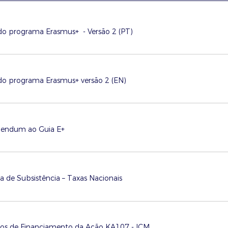
do programa Erasmus+ - Versão 2 (PT)
do programa Erasmus+ versão 2 (EN)
gendum ao Guia E+
a de Subsistência – Taxas Nacionais
rios de Financiamento da Ação KA107 - ICM