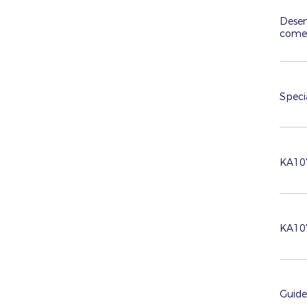
Desen
começ
Speci
KA107
KA107
Guide