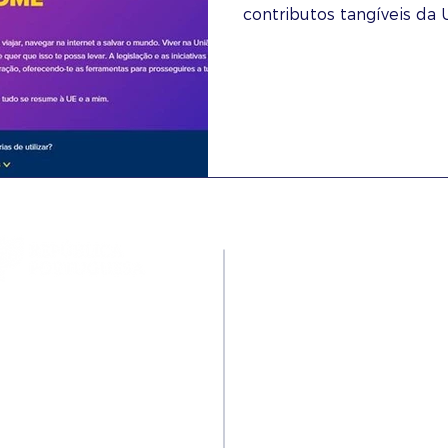
contributos tangíveis da U
Contactos
Rua Ivone Silva, N.º 6, 1.º
Dto. – 1050-124 Lisboa –
Portugal
Tel: +351 210 101 900
Fax: +351 210 101 910