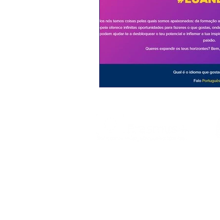
O Erasmus+ é o programa da Comissão
Europeia nos domínios da Educação,
Formação, Juventude e do Desporto