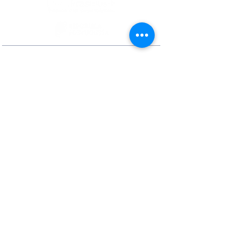
Contactos
Rua Ivone Silva, N.º 6, 1.º Dto. –
1050-124
Lisboa – Portugal
Tel:
+351 210 101 900
Fax:
+351 210 101 910
E-mail Agência:
agencianacional@erasmusmais.pt
E-mail Reclamações:
reclamacoes@erasmusmais.pt
Redes Sociais