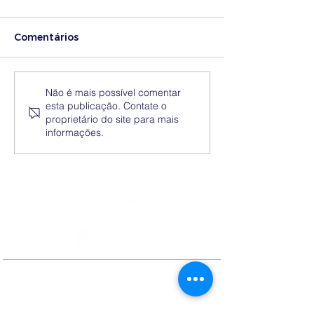
Comentários
Medidas excecionais
Dia Nacional 
Não é mais possível comentar
esta publicação. Contate o
de ação social no
Internacional 
proprietário do site para mais
Ensino Superior |
Eliminação da
informações.
Ucrânia
Discriminação
Contactos
Rua Ivone Silva, N.º 6, 1.º Dto. –