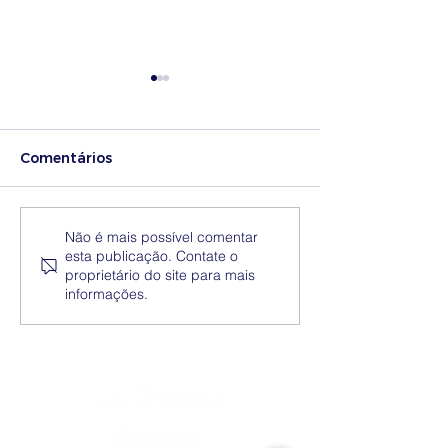
Comentários
Medidas excecionais
Dia Nacional 
Não é mais possível comentar
esta publicação. Contate o
de ação social no
Internacional 
proprietário do site para mais
Ensino Superior |
Eliminação da
informações.
Ucrânia
Discriminação