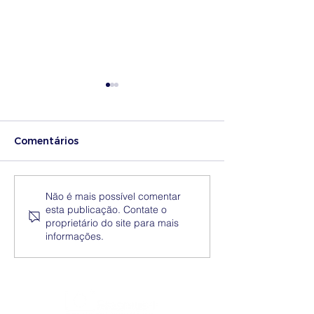
Comentários
Medidas excecionais
Dia Nacional 
Não é mais possível comentar
esta publicação. Contate o
de ação social no
Internacional 
proprietário do site para mais
Ensino Superior |
Eliminação da
informações.
Ucrânia
Discriminação