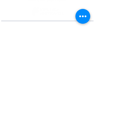
Contactos
Rua Ivone Silva, N.º 6, 1.º Dto. –
1050-124
Lisboa – Portugal
Tel:
+351 210 101 900
Fax:
+351 210 101 910
E-mail Agência:
agencianacional@erasmusmais.pt
E-mail Reclamações:
reclamacoes@erasmusmais.pt
Redes Sociais