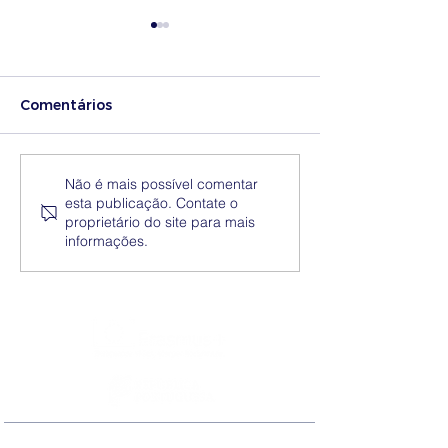
Comentários
Medidas excecionais
Dia Nacional 
Não é mais possível comentar
esta publicação. Contate o
de ação social no
Internacional 
proprietário do site para mais
Ensino Superior |
Eliminação da
informações.
Ucrânia
Discriminação