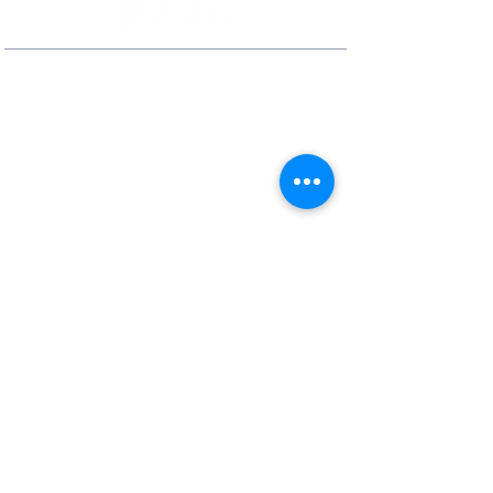
Contactos
Rua Ivone Silva, N.º 6, 1.º Dto. –
1050-124
Lisboa – Portugal
Tel:
+351 210 101 900
Fax:
+351 210 101 910
E-mail Agência:
agencianacional@erasmusmais.pt
E-mail Reclamações:
reclamacoes@erasmusmais.pt
Redes Sociais
O Erasmus+ é o programa da Comissão