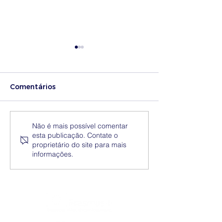
Comentários
Medidas excecionais
Dia Nacional 
Não é mais possível comentar
esta publicação. Contate o
de ação social no
Internacional 
proprietário do site para mais
Ensino Superior |
Eliminação da
informações.
Ucrânia
Discriminação