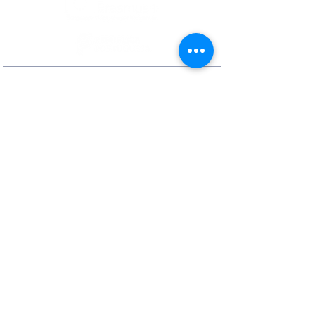
Contactos
Rua Ivone Silva, N.º 6, 1.º Dto. –
1050-124
Lisboa – Portugal
Tel:
+351 210 101 900
Fax:
+351 210 101 910
E-mail Agência:
agencianacional@erasmusmais.pt
E-mail Reclamações:
reclamacoes@erasmusmais.pt
Redes Sociais