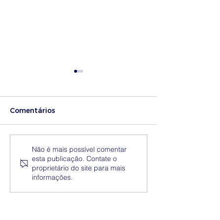
Comentários
Medidas excecionais
Dia Nacional 
Não é mais possível comentar
esta publicação. Contate o
de ação social no
Internacional 
proprietário do site para mais
Ensino Superior |
Eliminação da
informações.
Ucrânia
Discriminação