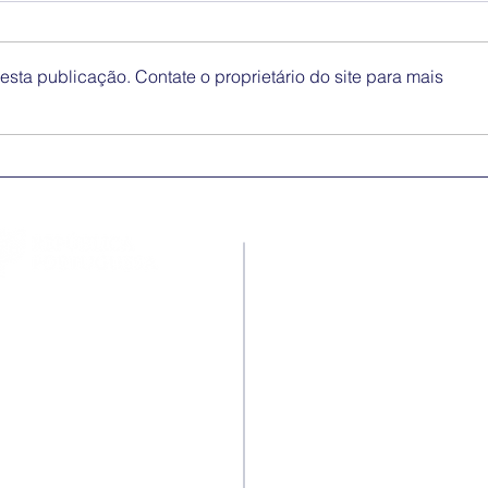
sta publicação. Contate o proprietário do site para mais
Medidas excecionais de
Dia 
ação social no Ensino
Inte
Superior | Ucrânia
Eli
Disc
Contactos
Rua Ivone Silva, N.º 6, 1.º
Dto. – 1050-124 Lisboa –
Portugal
Tel: +351 210 101 900
Fax: +351 210 101 910
E-mail Agência:
agencianacional@erasmusmais.