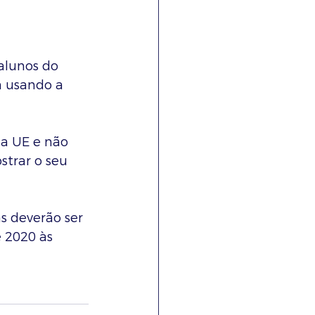
alunos do 
m usando a 
a UE e não 
trar o seu 
s deverão ser 
e 2020 às 