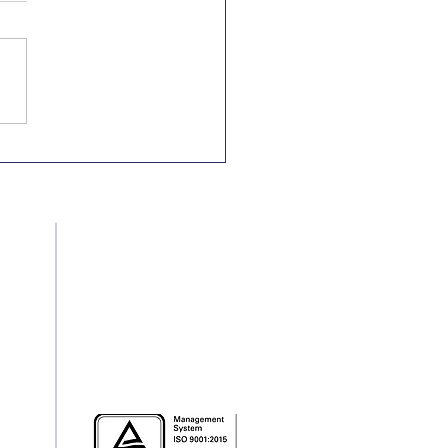
Nacional e
rnacional pela
minação da
riminação Racial
Redes Sociais
pt