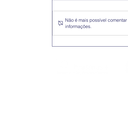
Não é mais possível comentar e
informações.
Conferência Erasmus+
App
O Erasmus+ é o programa da Comissão
Europeia nos domínios da Educação,
Formação, Juventude e do Desporto
(2021-2027).