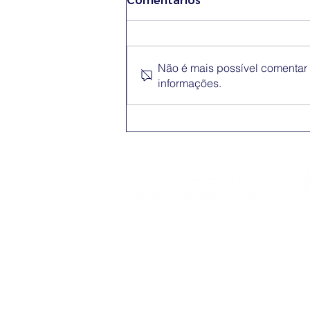
Comentários
Não é mais possível comentar e
informações.
Conferência Erasmus+
App
O Erasmus+ é o programa da Comissão
Europeia nos domínios da Educação,
Formação, Juventude e do Desporto