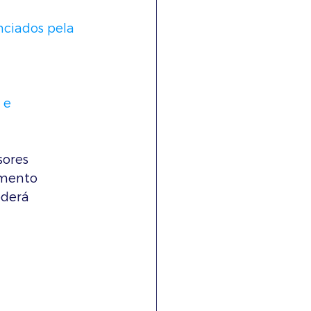
nciados pela 
 e 
sores 
imento 
oderá 