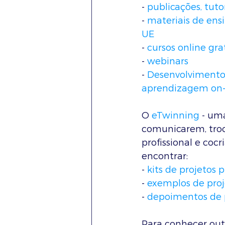
- 
publicações, tuto
- 
materiais de ensi
UE
- 
cursos online gra
- 
webinars
- 
Desenvolvimento 
aprendizagem on-li
O 
eTwinning
 - um
comunicarem, troc
profissional e coc
encontrar:
- 
kits de projetos p
- 
exemplos de proj
- 
depoimentos de 
Para conhecer out