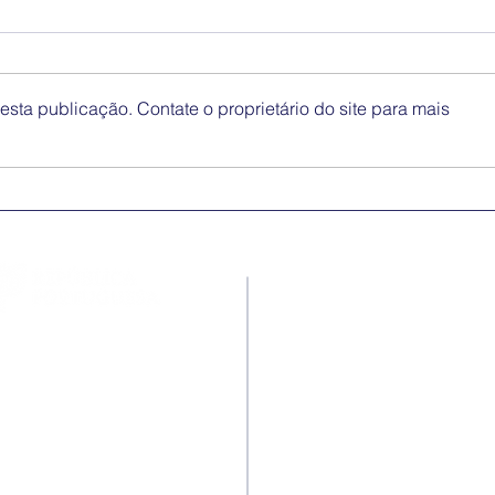
sta publicação. Contate o proprietário do site para mais
Medidas excecionais de
Dia 
ação social no Ensino
Inte
Superior | Ucrânia
Eli
Disc
Contactos
Rua Ivone Silva, N.º 6, 1.º
Dto. – 1050-124 Lisboa –
Portugal
Tel: +351 210 101 900
Fax: +351 210 101 910