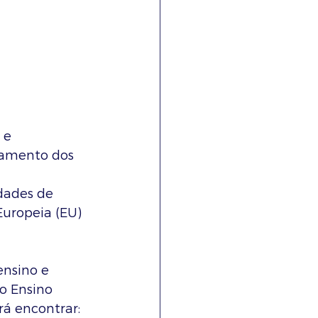
 e 
ramento dos 
dades de 
uropeia (EU) 
ensino e 
o Ensino 
rá encontrar: