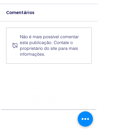
Comentários
Medidas excecionais
Dia Nacional 
Não é mais possível comentar
esta publicação. Contate o
de ação social no
Internacional 
proprietário do site para mais
Ensino Superior |
Eliminação da
informações.
Ucrânia
Discriminação
Contactos
Rua Ivone Silva, N.º 6, 1.º Dto. –