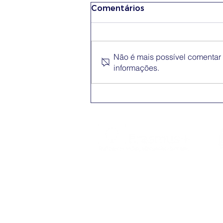
Comentários
Não é mais possível comentar e
informações.
Conferência Erasmus+
App
O Erasmus+ é o programa da Comissão
Europeia nos domínios da Educação,