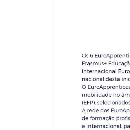
Os 6 EuroApprenti
Erasmus+ Educação
Internacional Eur
nacional desta ini
O EuroApprentice
mobilidade no âmb
(EFP), selecionado
A rede dos EuroAp
de formação profis
e internacional, p