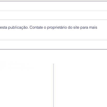
sta publicação. Contate o proprietário do site para mais
Medidas excecionais de
Dia 
ação social no Ensino
Inte
Superior | Ucrânia
Eli
Disc
Contactos
Rua Ivone Silva, N.º 6, 1.º
Dto. – 1050-124 Lisboa –
Portugal
Tel: +351 210 101 900
Fax: +351 210 101 910