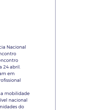
ia Nacional 
ncontro 
encontro 
24 abril. 
ram em 
fissional 
a mobilidade 
vel nacional 
unidades do 