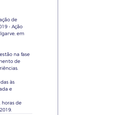
cação de 
19 - Ação 
lgarve, em 
estão na fase 
imento de 
iências. 
das às 
ada e 
 horas de 
2019. 