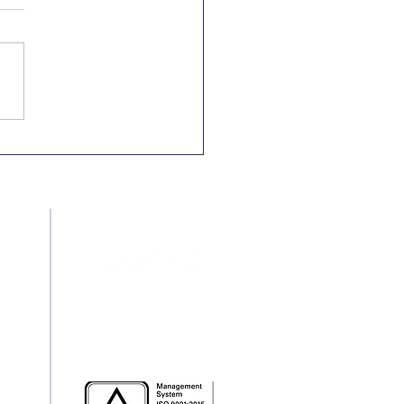
Nacional e
rnacional pela
minação da
riminação Racial
Redes Sociais