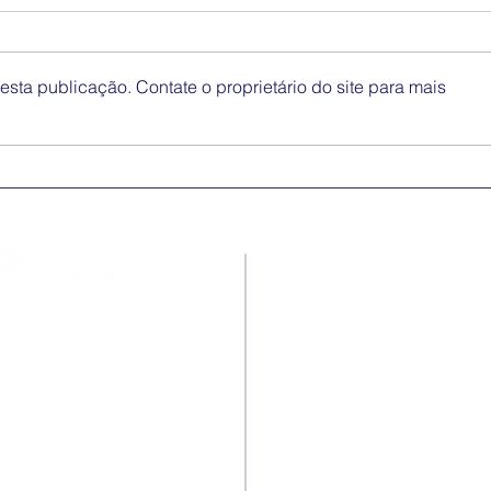
sta publicação. Contate o proprietário do site para mais
Medidas excecionais de
Dia 
ação social no Ensino
Inte
Superior | Ucrânia
Eli
Disc
Contactos
Rua Ivone Silva, N.º 6, 1.º
Dto. – 1050-124 Lisboa –
Portugal
Tel: +351 210 101 900
Fax: +351 210 101 910
E-mail Agência: