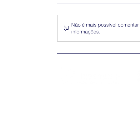
Não é mais possível comentar e
informações.
Conferência Erasmus+
App
O Erasmus+ é o programa da Comissão
Europeia nos domínios da Educação,
Formação, Juventude e do Desporto
(2021-2027).