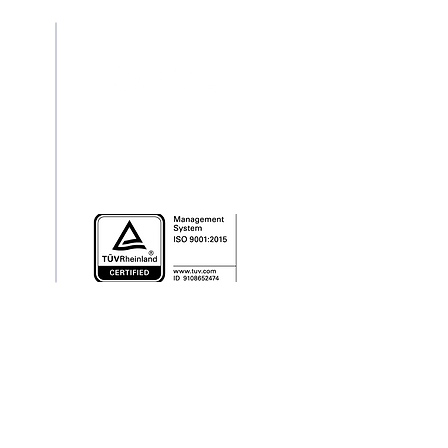
riminação Racial
Redes Sociais
pt