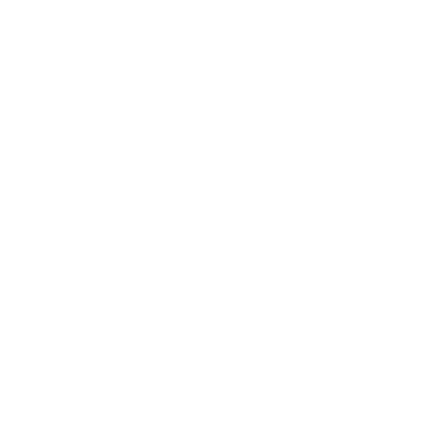
O Erasmus+ é o programa da Comissão
Europeia nos domínios da Educação,
Formação, Juventude e do Desporto
(2021-2027).
POLÍTICA DE PRIVACIDADE
ACESSIBILIDADE