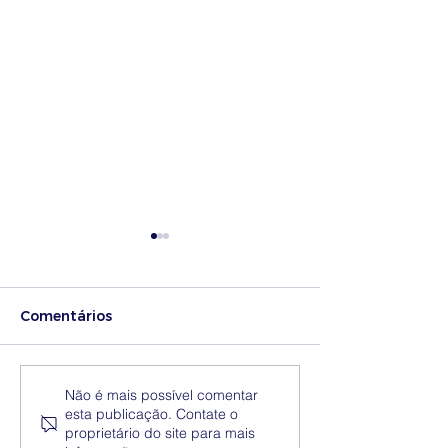
Comentários
Medidas excecionais
Dia Nacional 
Não é mais possível comentar
esta publicação. Contate o
de ação social no
Internacional 
proprietário do site para mais
Ensino Superior |
Eliminação da