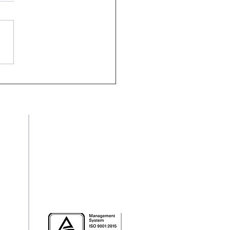
Nacional e
rnacional pela
minação da
riminação Racial
Redes Sociais