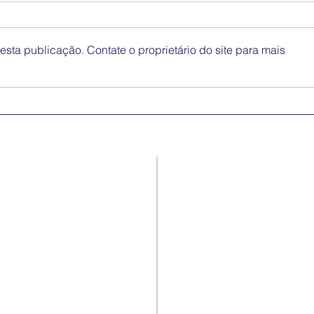
sta publicação. Contate o proprietário do site para mais
Medidas excecionais de
Dia 
ação social no Ensino
Inte
Superior | Ucrânia
Eli
Disc
Contactos
Rua Ivone Silva, N.º 6, 1.º
Dto. – 1050-124 Lisboa –
Portugal
Tel: +351 210 101 900
Fax: +351 210 101 910
E-mail Agência: