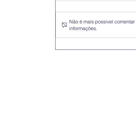
Não é mais possível comentar e
informações.
Conferência Erasmus+
App
O Erasmus+ é o programa da Comissão
Europeia nos domínios da Educação,
Formação, Juventude e do Desporto
(2021-2027).